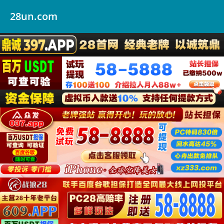
28un.com