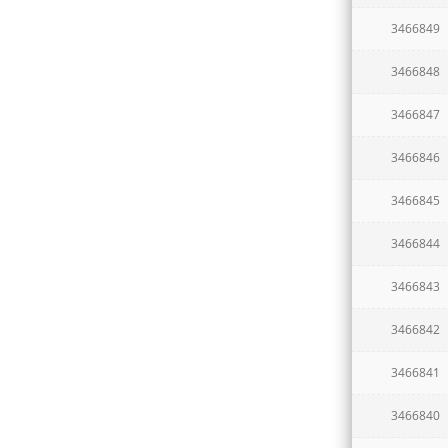
3466849
3466848
3466847
3466846
3466845
3466844
3466843
3466842
3466841
3466840