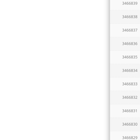
3466839
3466838
3466837
3466836
3466835
3466834
3466833
3466832
3466831
3466830
3466829