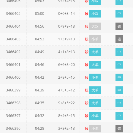
3466406
05:03
9+2+4=15
殺
小双
中
3466405
05:00
0+6+8=14
殺
小双
中
3466404
04:56
0+9+9=18
殺
大双
错
3466403
04:53
1+3+9=13
殺
小单
错
3466402
04:49
4+1+8=13
殺
大单
中
3466401
04:46
6+6+8=20
殺
大单
中
3466400
04:42
2+8+5=15
殺
小单
中
3466399
04:39
4+5+3=12
殺
大单
中
3466398
04:35
9+8+5=22
殺
大单
中
3466397
04:32
8+4+3=15
殺
小单
中
3466396
04:28
3+8+2=13
殺
小单
错