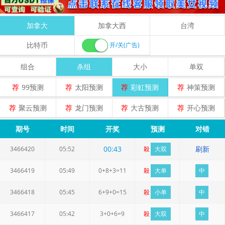
加拿大
加拿大西
台湾
比特币
开/关(广告)
组合
杀组
大小
单双
荐
99预测
荐
太阳预测
荐
彩虹预测
荐
神策预测
荐
聚云预测
荐
龙门预测
荐
大古预测
荐
开心预测
期号
时间
开奖
预测
对错
00
:
42
刷新
3466420
05:52
殺
大双
3466419
05:49
0+8+3=11
殺
大单
中
3466418
05:45
6+9+0=15
殺
小单
中
3466417
05:42
3+0+6=9
殺
大双
中