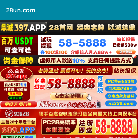
28un.com