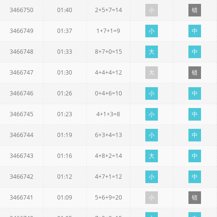
3466750
01:40
2+5+7=14
小
错
3466749
01:37
1+7+1=9
小
中
3466748
01:33
8+7+0=15
大
中
3466747
01:30
4+4+4=12
大
错
3466746
01:26
0+4+6=10
小
中
3466745
01:23
4+1+3=8
小
中
3466744
01:19
6+3+4=13
小
中
3466743
01:16
4+8+2=14
大
中
3466742
01:12
4+7+1=12
小
中
3466741
01:09
5+6+9=20
小
错