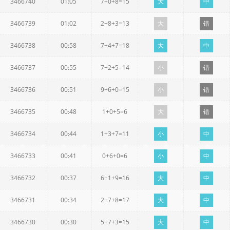
3466740
01:05
7+0+8=15
大
中
3466739
01:02
2+8+3=13
大
错
3466738
00:58
7+4+7=18
大
中
3466737
00:55
7+2+5=14
小
错
3466736
00:51
9+6+0=15
小
错
3466735
00:48
1+0+5=6
大
错
3466734
00:44
1+3+7=11
小
中
3466733
00:41
0+6+0=6
小
中
3466732
00:37
6+1+9=16
大
中
3466731
00:34
2+7+8=17
大
中
3466730
00:30
5+7+3=15
大
中